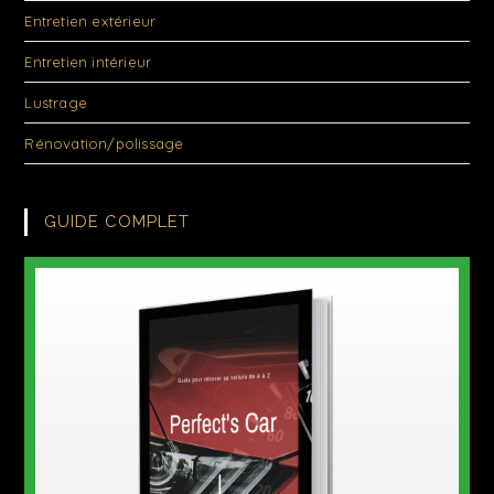
Entretien extérieur
Entretien intérieur
Lustrage
Rénovation/polissage
GUIDE COMPLET