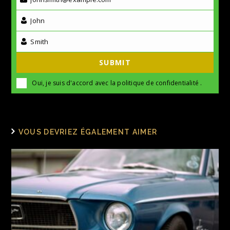
John
Smith
SUBMIT
Oui, je suis d'accord avec la
politique de confidentialité
.
VOUS DEVRIEZ ÉGALEMENT AIMER