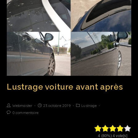
Lustrage voiture avant après
Webmaster
23 octobre 2019
Lustrage
0 commentaire
4
(80%)
4
vote[s]