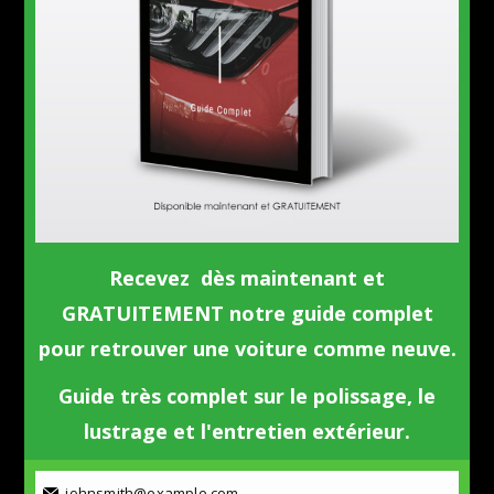
Recevez dès maintenant et
GRATUITEMENT notre guide complet
pour retrouver une voiture comme neuve.
Guide très complet sur le polissage, le
lustrage et l'entretien extérieur.
johnsmith@example.com